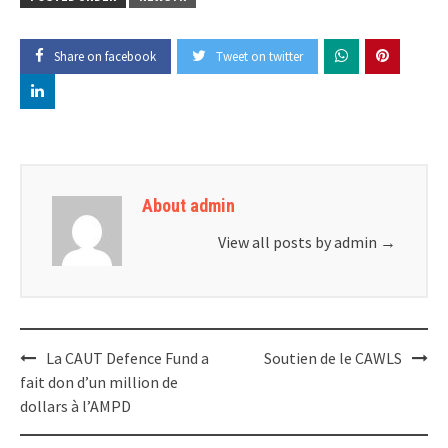
Share on facebook
Tweet on twitter
About admin
View all posts by admin
→
Post
La CAUT Defence Fund a
Soutien de le CAWLS
navigation
fait don d’un million de
dollars à l’AMPD