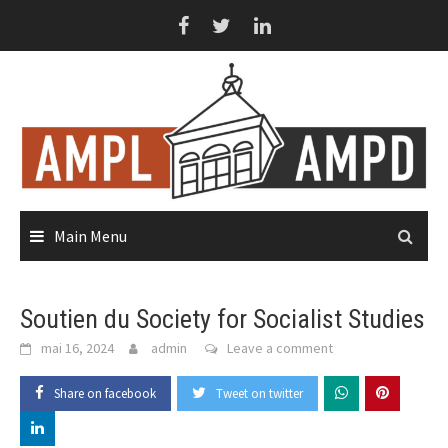
Skip
to
content
Main Menu
Soutien du Society for Socialist Studies
mai 16, 2024
admin
Leave a comment
Share on facebook
Tweet on twitter