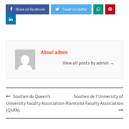
Share on facebook
Tweet on twitter
About admin
View all posts by admin
→
Post
Soutien du Queen’s
Soutien de l’University of
navigation
University Faculty Association
Manitoba Faculty Association
(QUFA)