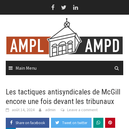
Skip
to
content
Main Menu
Les tactiques antisyndicales de McGill
encore une fois devant les tribunaux
août 14, 2024
admin
Leave a comment
Share on facebook
Tweet on twitter